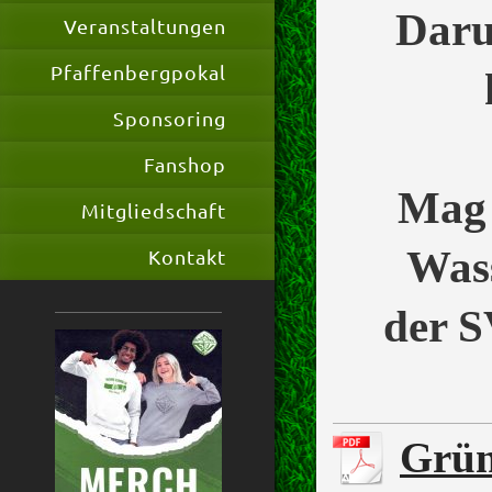
Daru
Veranstaltungen
Pfaffenbergpokal
h
Sponsoring
Fanshop
Mag d
Mitgliedschaft
Wass
Kontakt
der S
Grün