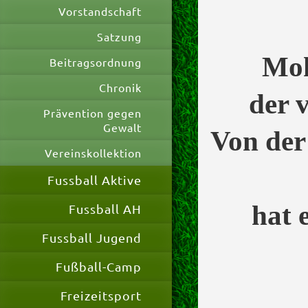
Vorstandschaft
Satzung
Moh
Beitragsordnung
Chronik
der v
Prävention gegen
Gewalt
Von der
Vereinskollektion
Fussball Aktive
hat 
Fussball AH
Fussball Jugend
Fußball-Camp
Freizeitsport